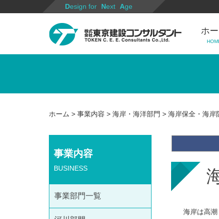
Design for
Next
Age
ホー
HOM
ホーム
>
事業内容
>
海岸・海洋部門
> 海岸保全・海岸
事業内容
BUSINESS
事業部門一覧
海岸は高潮