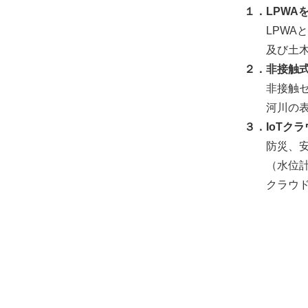
１．LPWA
LPWAと
及び土木研
２．非接触
非接触セン
河川の表面
３．IoTク
防災、安全
（水位計、
クラウドを