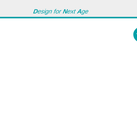
D
esign for
N
ext
A
ge