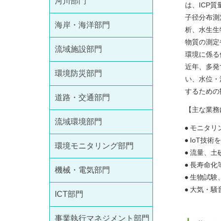
河川部門
は、ICP
子径分布測
海岸・海洋部門
析、水生生
物質の測定
流域施設部門
環境に係る
近年、多発
環境防災部門
い、水位・
するための
道路・交通部門
【主な業務
流域環境部門
モニタリ
IoT技
環境モニタリング部門
流量、土
長寿命化
機械・電気部門
生物試験
大気・騒
ICT部門
事業執行マネジメント部門